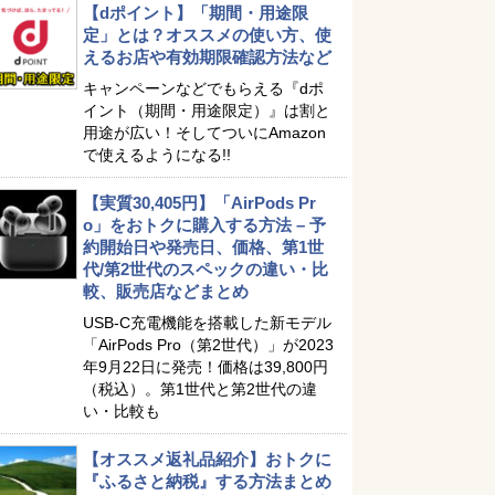
【dポイント】「期間・用途限
定」とは？オススメの使い方、使
えるお店や有効期限確認方法など
キャンペーンなどでもらえる『dポ
イント（期間・用途限定）』は割と
用途が広い！そしてついにAmazon
で使えるようになる!!
【実質30,405円】「AirPods Pr
o」をおトクに購入する方法 – 予
約開始日や発売日、価格、第1世
代/第2世代のスペックの違い・比
較、販売店などまとめ
USB-C充電機能を搭載した新モデル
「AirPods Pro（第2世代）」が2023
年9月22日に発売！価格は39,800円
（税込）。第1世代と第2世代の違
い・比較も
【オススメ返礼品紹介】おトクに
『ふるさと納税』する方法まとめ