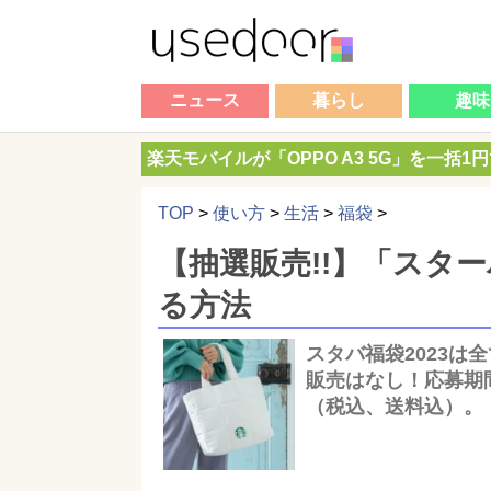
ニュース
暮らし
趣味
楽天モバイルが「OPPO A3 5G」を一括1
TOP
>
使い方
>
生活
>
福袋
>
【抽選販売!!】「スター
る方法
スタバ福袋2023
販売はなし！応募期間は
（税込、送料込）。