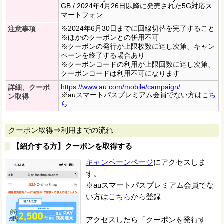
GB / 2024年4月26日以降に発売された5G対応ス
マートフォン
※2024年6月30日までに回線切替を完了すること
注意事項
※ほかのクーポンとの併用不可
※クーポンの発行が上限枚数に達し次第、キャン
ペーンを終了する場合あり
※クーポンコードの利用が上限回数に達し次第、
クーポンコードは利用不可になります
https://www.au.com/mobile/campaign/
詳細、クーポ
※auスマートパスプレミアム会員でない方は
こち
ン取得
ら
クーポン取得⇒利用までの流れ
【紹介する方】クーポンを取得する
キャンペーンページ
にアクセスしま
す。
※auスマートパスプレミアム会員でな
い方は
こちら
から登録
アクセスしたら「クーポンを発行す