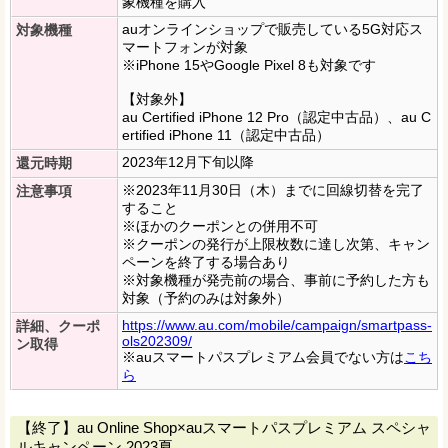
象機種を購入
auオンラインショップで販売している5G対応ス
対象機種
マートフォンが対象
※iPhone 15やGoogle Pixel 8も対象です
【対象外】
au Certified iPhone 12 Pro（認定中古品）、au C
ertified iPhone 11（認定中古品）
2023年12月下旬以降
還元時期
※2023年11月30日（木）までに回線切替を完了
注意事項
すること
※ほかのクーポンとの併用不可
※クーポンの発行が上限枚数に達し次第、キャン
ペーンを終了する場合あり
※対象機種が発売前の場合、事前に予約した方も
対象（予約のみは対象外）
https://www.au.com/mobile/campaign/smartpass-
詳細、クーポ
ols202309/
ン取得
※auスマートパスプレミアム会員でない方は
こち
ら
【終了】au Online Shop×auスマートパスプレミアム スペシャ
ルキャンペーン 2023夏