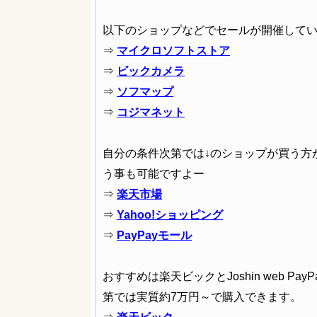
以下のショップなどでセールが開催して
⇒
マイクロソフトストア
⇒
ビックカメラ
⇒
ソフマップ
⇒
コジマネット
自分の条件次第では↓のショップが買う方
う事も可能ですよー
⇒
楽天市場
⇒
Yahoo!ショッピング
⇒
PayPayモール
おすすめは楽天ビックとJoshin web Pa
第では実質約7万円～で購入できます。