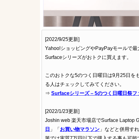
[2022/9/25更新]
Yahoo!ショッピングやPayPayモール
Surfaceシリーズがおトクに買えます。
このおトクな5のつく日曜日は9月25日をも
る人はチェックしてみてください。
⇒
Surfaceシリーズ – 5のつく日曜日祭
[2022/1/23更新]
Joshin web 楽天市場店でSurface La
日
」「
お買い物マラソン
」などと併用す
第では実質7万円以下で購入する事も可能