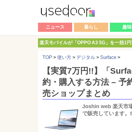
ニュース
暮らし
趣味
楽天モバイルが「OPPO A3 5G」を一括1
TOP
>
使い方
>
デジタル
>
Surface
>
【実質7万円!!】「Surfa
約・購入する方法 – 
売ショップまとめ
Joshin web 楽天
で販売しています。