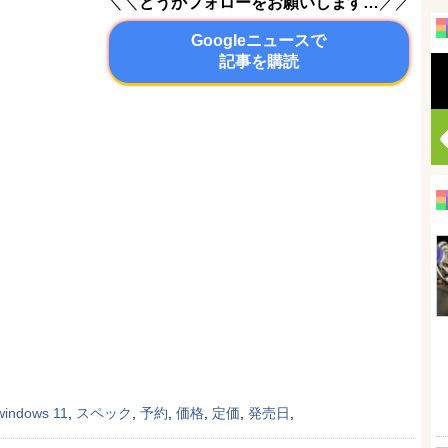
＼＼
どうかフォローをお願いします…
／／
Googleニュースで
記事を購読
windows 11
,
スペック
,
予約
,
価格
,
定価
,
発売日
,