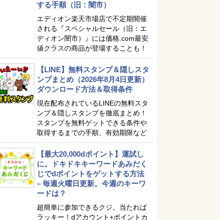
する手順（旧：闇市）
エディオン楽天市場店で不定期開催
される『スペシャルセール（旧：エ
ディオン闇市）』には価格.com最安
値クラスの商品が登場することも！
【LINE】無料スタンプ＆隠しスタ
ンプまとめ（2026年8月4日更新）
ダウンロード方法＆取得条件
現在配布されているLINEの無料スタ
ンプ＆隠しスタンプを徹底まとめ！
スタンプを無料ゲットできる条件や
取得するまでの手順、有効期限など
【最大20,000dポイント】運試し
に。ドキドキキーワードあみだく
じでdポイントをゲットする方法
– 毎週火曜日更新。今週のキーワ
ードは？
超簡単に参加できるクジ。当たれば
ラッキー！dアカウント+ポイントカ