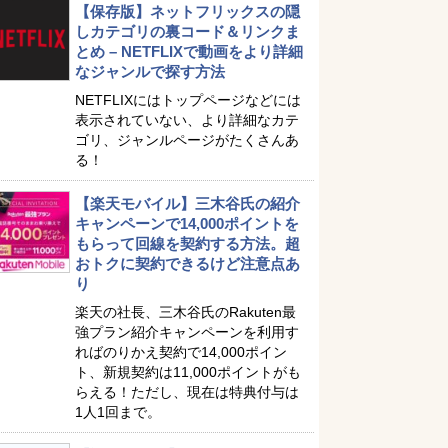
【保存版】ネットフリックスの隠
しカテゴリの裏コード＆リンクま
とめ – NETFLIXで動画をより詳細
なジャンルで探す方法
NETFLIXにはトップページなどには
表示されていない、より詳細なカテ
ゴリ、ジャンルページがたくさんあ
る！
【楽天モバイル】三木谷氏の紹介
キャンペーンで14,000ポイントを
もらって回線を契約する方法。超
おトクに契約できるけど注意点あ
り
楽天の社長、三木谷氏のRakuten最
強プラン紹介キャンペーンを利用す
ればのりかえ契約で14,000ポイン
ト、新規契約は11,000ポイントがも
らえる！ただし、現在は特典付与は
1人1回まで。