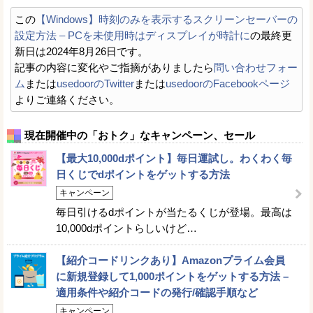
この
【Windows】時刻のみを表示するスクリーンセーバーの
設定方法 – PCを未使用時はディスプレイが時計に
の最終更
新日は2024年8月26日です。
記事の内容に変化やご指摘がありましたら
問い合わせフォー
ム
または
usedoorのTwitter
または
usedoorのFacebookページ
よりご連絡ください。
現在開催中の「おトク」なキャンペーン、セール
【最大10,000dポイント】毎日運試し。わくわく毎
日くじでdポイントをゲットする方法
キャンペーン
毎日引けるdポイントが当たるくじが登場。最高は
10,000dポイントらしいけど…
【紹介コードリンクあり】Amazonプライム会員
に新規登録して1,000ポイントをゲットする方法 –
適用条件や紹介コードの発行/確認手順など
キャンペーン