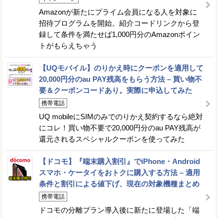
Amazonが新たにプライム会員になる人を対象に
招待プログラムを開始。紹介コードリンクから登
録して条件を満たせば1,000円分のAmazonポイン
トがもらえちゃう
【UQモバイル】のりかえ時にクーポンを適用して
20,000円分のau PAY残高をもらう方法 – 買い物不
要＆クーポンコードあり。実際に申込してみた
携帯電話
UQ mobileにSIMのみでのりかえ契約するなら絶対
にコレ！買い物不要で20,000円分のau PAY残高が
還元されるスペシャルクーポンを使ってみた
【ドコモ】『端末購入割引』でiPhone・Android
スマホ・ケータイをおトクに購入する方法 – 適用
条件と割引による値下げ、現在の対象機種まとめ
携帯電話
ドコモの分離プラン導入後に新たに登場した「端