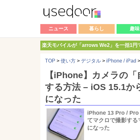
ニュース
暮らし
趣味
楽天モバイルが「arrows We2」を一括1
TOP
>
使い方
>
デジタル
>
iPhone / iPad
【iPhone】カメラ
する方法 – iOS 15
になった
iPhone 13 Pr
てマクロで撮影する
になった