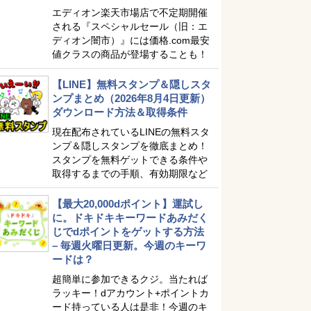
エディオン楽天市場店で不定期開催
される『スペシャルセール（旧：エ
ディオン闇市）』には価格.com最安
値クラスの商品が登場することも！
【LINE】無料スタンプ＆隠しスタ
ンプまとめ（2026年8月4日更新）
ダウンロード方法＆取得条件
現在配布されているLINEの無料スタ
ンプ＆隠しスタンプを徹底まとめ！
スタンプを無料ゲットできる条件や
取得するまでの手順、有効期限など
【最大20,000dポイント】運試し
に。ドキドキキーワードあみだく
じでdポイントをゲットする方法
– 毎週火曜日更新。今週のキーワ
ードは？
超簡単に参加できるクジ。当たれば
ラッキー！dアカウント+ポイントカ
ード持っている人は是非！今週のキ