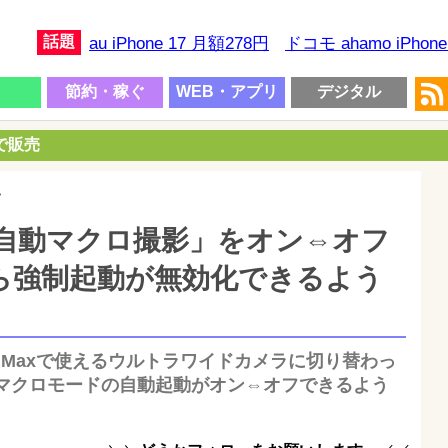
話題
au iPhone 17 月額278円
ドコモ ahamo iPhon
節約・稼ぐ
WEB・アプリ
デジタル
円で販売
>
の「自動マクロ撮影」をオン⇔オフ
.1から強制起動が無効化できるよう
o / Pro Maxで使えるウルトラワイドカメラに切り替わっ
マクロモードの自動起動がオン⇔オフできるよう