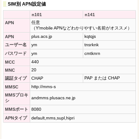
SIM別 APN設定値
n101
n141
任意
APN
（Y!mobile APNなどわかりやすい名前がオススメ）
plus.acs.jp
kqtqjs
APN
ユーザー名
ym
tnsrknk
パスワード
ym
cmtknrn
440
MCC
20
MNC
PAP または CHAP
認証タイプ
CHAP
http://mms-s
MMSC
MMSプロキ
andmms.plusacs.ne.jp
シ
MMSポート
8080
APNタイプ
default,mms,supl,hipri