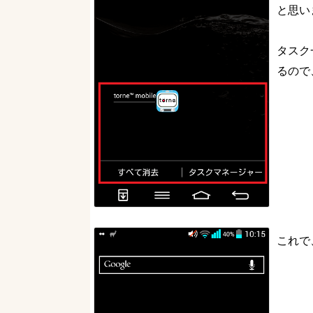
と思い
タスク
るので
これで