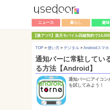
ニュース
暮らし
趣味
【激アツ!!】楽天モバイル回線契約で14,0
TOP
>
使い方
>
デジタル
>
Androidスマホ
通知バーに常駐している『t
る方法【Android】
通知バーにアイコン
を試してみよう！