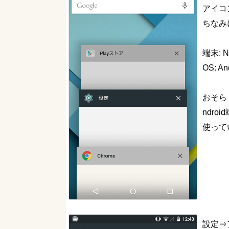
アイコ
ちなみ
端末: N
OS: And
おそら
ndro
使って
設定⇒