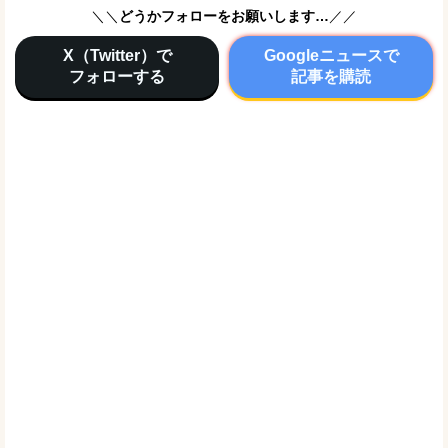
＼＼
どうかフォローをお願いします…
／／
X（Twitter）で
Googleニュースで
フォローする
記事を購読