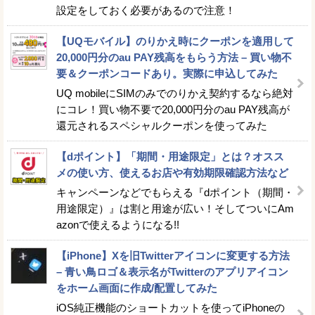
設定をしておく必要があるので注意！
【UQモバイル】のりかえ時にクーポンを適用して
20,000円分のau PAY残高をもらう方法 – 買い物不
要＆クーポンコードあり。実際に申込してみた
UQ mobileにSIMのみでのりかえ契約するなら絶対
にコレ！買い物不要で20,000円分のau PAY残高が
還元されるスペシャルクーポンを使ってみた
【dポイント】「期間・用途限定」とは？オスス
メの使い方、使えるお店や有効期限確認方法など
キャンペーンなどでもらえる『dポイント（期間・
用途限定）』は割と用途が広い！そしてついにAm
azonで使えるようになる!!
【iPhone】Xを旧Twitterアイコンに変更する方法
– 青い鳥ロゴ＆表示名がTwitterのアプリアイコン
をホーム画面に作成/配置してみた
iOS純正機能のショートカットを使ってiPhoneの