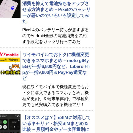
消費を抑えて電池持ちをアップさ
せる方法まとめ – Pixelのバッテリ
ーが悪いのでいろいろ設定してみ
た
Pixel 4のバッテリー持ちが悪すぎる
のでAndroid全般の電池消費を節約
する設定をガッツリ行ってみた
ワイモバイルでおトクに機種変更
できるスマホまとめ – moto g64y
5Gが一括6,800円など、Libero Fli
pが一括9,800円＆PayPay還元な
ど
現在ワイモバイルで機種変更でもお
トクに購入できるスマホまとめ。機
種変更割引＆端末単体割引で機種変
更でも激安購入できる機種アリ！
【オススメは？】eSIMに対応して
いるキャリア・格安SIMまとめ＆
比較 – 月額料金やデータ容量別に