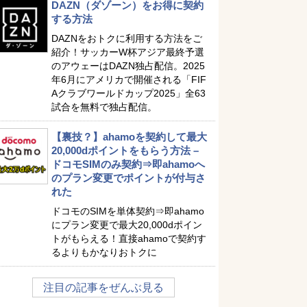
DAZN（ダゾーン）をお得に契約
する方法
DAZNをおトクに利用する方法をご
紹介！サッカーW杯アジア最終予選
のアウェーはDAZN独占配信。2025
年6月にアメリカで開催される「FIF
Aクラブワールドカップ2025」全63
試合を無料で独占配信。
【裏技？】ahamoを契約して最大
20,000dポイントをもらう方法 –
ドコモSIMのみ契約⇒即ahamoへ
のプラン変更でポイントが付与さ
れた
ドコモのSIMを単体契約⇒即ahamo
にプラン変更で最大20,000dポイン
トがもらえる！直接ahamoで契約す
るよりもかなりおトクに
注目の記事をぜんぶ見る