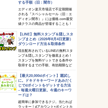
する手順（旧：闇市）
エディオン楽天市場店で不定期開催
される『スペシャルセール（旧：エ
ディオン闇市）』には価格.com最安
値クラスの商品が登場することも！
【LINE】無料スタンプ＆隠しスタ
ンプまとめ（2026年8月4日更新）
ダウンロード方法＆取得条件
現在配布されているLINEの無料スタ
ンプ＆隠しスタンプを徹底まとめ！
スタンプを無料ゲットできる条件や
取得するまでの手順、有効期限など
【最大20,000dポイント】運試し
に。ドキドキキーワードあみだく
じでdポイントをゲットする方法
– 毎週火曜日更新。今週のキーワ
ードは？
超簡単に参加できるクジ。当たれば
ラッキー！dアカウント+ポイントカ