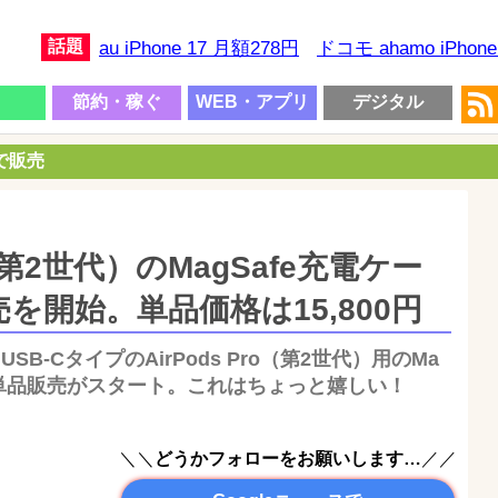
話題
au iPhone 17 月額278円
ドコモ ahamo iPhon
節約・稼ぐ
WEB・アプリ
デジタル
円で販売
ro（第2世代）のMagSafe充電ケー
売を開始。単品価格は15,800円
りUSB-CタイプのAirPods Pro（第2世代）用のMa
の単品販売がスタート。これはちょっと嬉しい！
＼＼
どうかフォローをお願いします…
／／