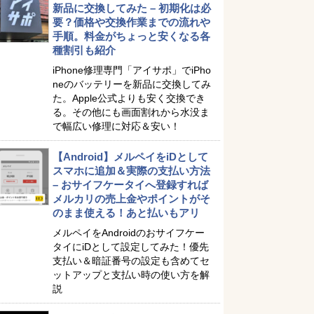
新品に交換してみた – 初期化は必
要？価格や交換作業までの流れや
手順。料金がちょっと安くなる各
種割引も紹介
iPhone修理専門「アイサポ」でiPho
neのバッテリーを新品に交換してみ
た。Apple公式よりも安く交換でき
る。その他にも画面割れから水没ま
で幅広い修理に対応＆安い！
【Android】メルペイをiDとして
スマホに追加＆実際の支払い方法
– おサイフケータイへ登録すれば
メルカリの売上金やポイントがそ
のまま使える！あと払いもアリ
メルペイをAndroidのおサイフケー
タイにiDとして設定してみた！優先
支払い＆暗証番号の設定も含めてセ
ットアップと支払い時の使い方を解
説