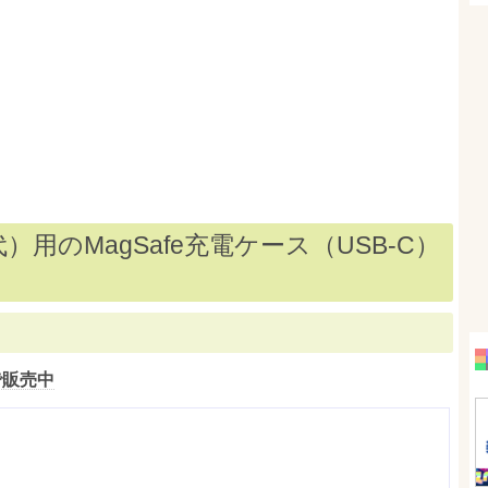
第2世代）用のMagSafe充電ケース（USB-C）
で販売中