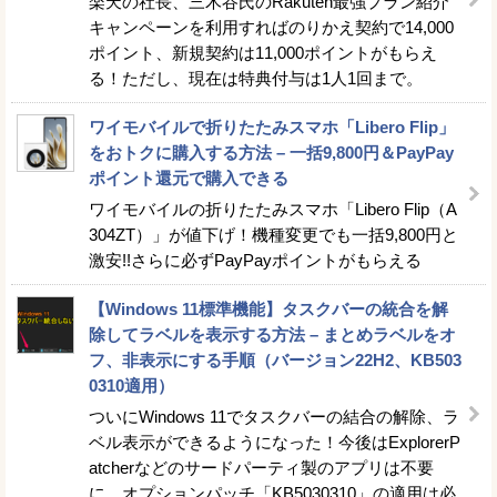
楽天の社長、三木谷氏のRakuten最強プラン紹介
キャンペーンを利用すればのりかえ契約で14,000
ポイント、新規契約は11,000ポイントがもらえ
る！ただし、現在は特典付与は1人1回まで。
ワイモバイルで折りたたみスマホ「Libero Flip」
をおトクに購入する方法 – 一括9,800円＆PayPay
ポイント還元で購入できる
ワイモバイルの折りたたみスマホ「Libero Flip（A
304ZT）」が値下げ！機種変更でも一括9,800円と
激安!!さらに必ずPayPayポイントがもらえる
【Windows 11標準機能】タスクバーの統合を解
除してラベルを表示する方法 – まとめラベルをオ
フ、非表示にする手順（バージョン22H2、KB503
0310適用）
ついにWindows 11でタスクバーの結合の解除、ラ
ベル表示ができるようになった！今後はExplorerP
atcherなどのサードパーティ製のアプリは不要
に。オプションパッチ「KB5030310」の適用は必