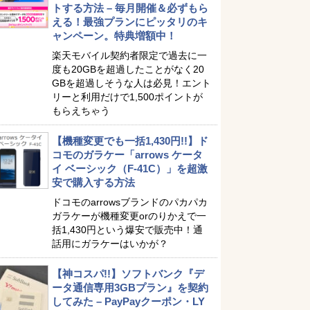
トする方法 – 毎月開催＆必ずもら
える！最強プランにピッタリのキ
ャンペーン。特典増額中！
楽天モバイル契約者限定で過去に一
度も20GBを超過したことがなく20
GBを超過しそうな人は必見！エント
リーと利用だけで1,500ポイントが
もらえちゃう
【機種変更でも一括1,430円!!】ド
コモのガラケー「arrows ケータ
イ ベーシック（F-41C）」を超激
安で購入する方法
ドコモのarrowsブランドのパカパカ
ガラケーが機種変更orのりかえで一
括1,430円という爆安で販売中！通
話用にガラケーはいかが？
【神コスパ!!】ソフトバンク『デ
ータ通信専用3GBプラン』を契約
してみた – PayPayクーポン・LY