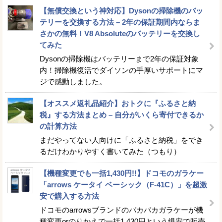
【無償交換という神対応】Dysonの掃除機のバッ
テリーを交換する方法 – 2年の保証期間内ならま
さかの無料！V8 Absoluteのバッテリーを交換し
てみた
Dysonの掃除機はバッテリーまで2年の保証対象
内！掃除機復活でダイソンの手厚いサポートにマ
ジで感動しました。
【オススメ返礼品紹介】おトクに『ふるさと納
税』する方法まとめ – 自分がいくら寄付できるか
の計算方法
まだやってない人向けに「ふるさと納税」をでき
るだけわかりやすく書いてみた（つもり）
【機種変更でも一括1,430円!!】ドコモのガラケー
「arrows ケータイ ベーシック（F-41C）」を超激
安で購入する方法
ドコモのarrowsブランドのパカパカガラケーが機
種変更orのりかえで一括1,430円という爆安で販売