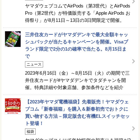
ヤマダウェブコムでAirPods（第3世代）とAirPods
Pro（第2世代）が特価販売する「Apple AirPods お
得祭り」が8月11日～13日の3日間限定で開催。
三井住友カードがヤマダデンキで最大全額キャッ
シュバックが当たるキャンペーンを開催。Visaブ
ランド限定で2分の1の確率で当たる。8月15日ま
で
ニュース
2023年6月16日（金）～8月15日（火）の期間で三
井住友カードが#ヤマダデンキでタダチャンを開
催。特典詳細や対象店舗、参加条件などを紹介
【2023年ヤマダ電機福袋】先着販売！ヤマダウェ
ブコム「新春福箱」を購入＆新春初売でおトクに
買い物する方法 – 限定版含む有機ELスイッチセッ
ト登場！
福袋