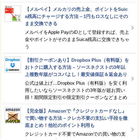
【メルペイ】メルカリの売上金、ポイントをSuic
a残高にチャージする方法 – 1円もロスなしにその
まま交換できる
メルペイをApple PayのiDとして登録すれば、売上
金やポイントがそのままSuica残高に交換できちゃ
う
【割引クーポンあり】Dropbox Plus（有料版）を
おトクに購入する方法 – ソースネクストの3年以
上複数年版がコスパよし！最安値保証＆返金あり
公式は値上げ…Dropbox Plus（有料版）を安く利
用したいならソースネクストの3年版が超お買い
得！期間限定割引や限定割引クーポンなどまとめ
【完全版】Amazonで『クレジットカードなし』
で買い物する方法 – クレカ不要の支払い手段を徹
底まとめ！他社のポイント利用も
クレジットカード不要でAmazonでの買い物の支