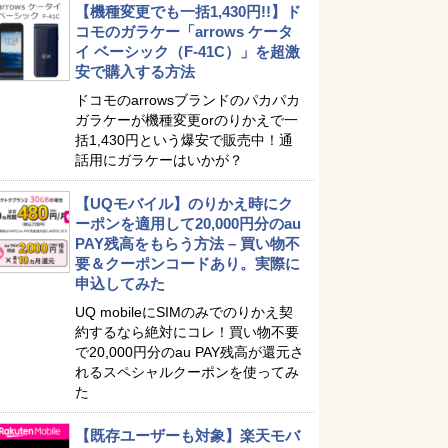
【機種変更でも一括1,430円!!】ド
コモのガラケー「arrows ケータ
イ ベーシック（F-41C）」を超激
安で購入する方法
ドコモのarrowsブランドのパカパカ
ガラケーが機種変更orのりかえで一
括1,430円という爆安で販売中！通
話用にガラケーはいかが？
【UQモバイル】のりかえ時にク
ーポンを適用して20,000円分のau
PAY残高をもらう方法 – 買い物不
要＆クーポンコードあり。実際に
申込してみた
UQ mobileにSIMのみでのりかえ契
約するなら絶対にコレ！買い物不要
で20,000円分のau PAY残高が還元さ
れるスペシャルクーポンを使ってみ
た
【既存ユーザーも対象】楽天モバ