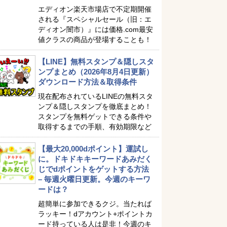
エディオン楽天市場店で不定期開催
される『スペシャルセール（旧：エ
ディオン闇市）』には価格.com最安
値クラスの商品が登場することも！
【LINE】無料スタンプ＆隠しスタ
ンプまとめ（2026年8月4日更新）
ダウンロード方法＆取得条件
現在配布されているLINEの無料スタ
ンプ＆隠しスタンプを徹底まとめ！
スタンプを無料ゲットできる条件や
取得するまでの手順、有効期限など
【最大20,000dポイント】運試し
に。ドキドキキーワードあみだく
じでdポイントをゲットする方法
– 毎週火曜日更新。今週のキーワ
ードは？
超簡単に参加できるクジ。当たれば
ラッキー！dアカウント+ポイントカ
ード持っている人は是非！今週のキ