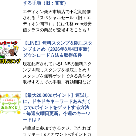
する手順（旧：闇市）
エディオン楽天市場店で不定期開催
される『スペシャルセール（旧：エ
ディオン闇市）』には価格.com最安
値クラスの商品が登場することも！
【LINE】無料スタンプ＆隠しスタ
ンプまとめ（2026年8月4日更新）
ダウンロード方法＆取得条件
現在配布されているLINEの無料スタ
ンプ＆隠しスタンプを徹底まとめ！
スタンプを無料ゲットできる条件や
取得するまでの手順、有効期限など
【最大20,000dポイント】運試し
に。ドキドキキーワードあみだく
じでdポイントをゲットする方法
– 毎週火曜日更新。今週のキーワ
ードは？
超簡単に参加できるクジ。当たれば
ラッキー！dアカウント+ポイントカ