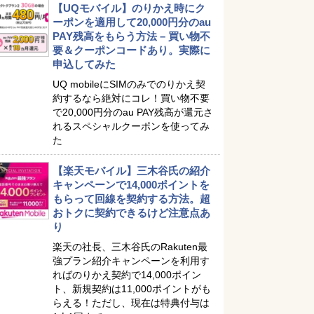
【UQモバイル】のりかえ時にク
ーポンを適用して20,000円分のau
PAY残高をもらう方法 – 買い物不
要＆クーポンコードあり。実際に
申込してみた
UQ mobileにSIMのみでのりかえ契
約するなら絶対にコレ！買い物不要
で20,000円分のau PAY残高が還元さ
れるスペシャルクーポンを使ってみ
た
【楽天モバイル】三木谷氏の紹介
キャンペーンで14,000ポイントを
もらって回線を契約する方法。超
おトクに契約できるけど注意点あ
り
楽天の社長、三木谷氏のRakuten最
強プラン紹介キャンペーンを利用す
ればのりかえ契約で14,000ポイン
ト、新規契約は11,000ポイントがも
らえる！ただし、現在は特典付与は