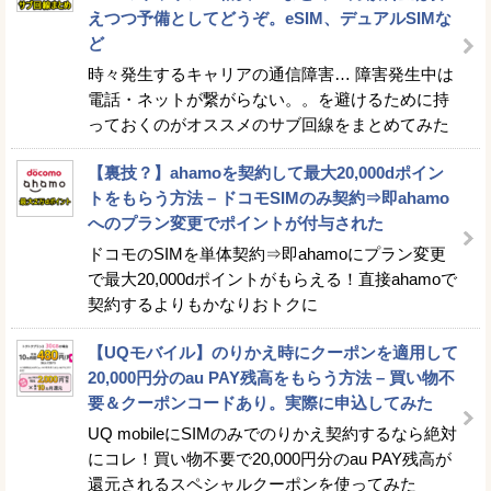
えつつ予備としてどうぞ。eSIM、デュアルSIMな
ど
時々発生するキャリアの通信障害… 障害発生中は
電話・ネットが繋がらない。。を避けるために持
っておくのがオススメのサブ回線をまとめてみた
【裏技？】ahamoを契約して最大20,000dポイン
トをもらう方法 – ドコモSIMのみ契約⇒即ahamo
へのプラン変更でポイントが付与された
ドコモのSIMを単体契約⇒即ahamoにプラン変更
で最大20,000dポイントがもらえる！直接ahamoで
契約するよりもかなりおトクに
【UQモバイル】のりかえ時にクーポンを適用して
20,000円分のau PAY残高をもらう方法 – 買い物不
要＆クーポンコードあり。実際に申込してみた
UQ mobileにSIMのみでのりかえ契約するなら絶対
にコレ！買い物不要で20,000円分のau PAY残高が
還元されるスペシャルクーポンを使ってみた