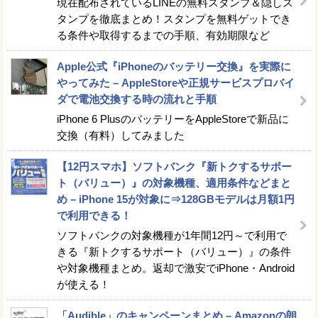
現在配布されているLINEの無料スタンプ＆隠しス
タンプを徹底まとめ！スタンプを無料ゲットでき
る条件や取得するまでの手順、有効期限など
Apple公式『iPhoneのバッテリー交換』を実際に
やってみた – AppleStoreや正規サービスプロバイ
ダで電池交換する時の流れと手順
iPhone 6 PlusのバッテリーをAppleStoreで新品に
交換（有料）してみました
【12円スマホ】ソフトバンク『新トクするサポー
ト（バリュー）』の対象機種、適用条件などまと
め – iPhone 15が対象に⇒128GBモデルは月額1円
で利用できる！
ソフトバンクの対象機種が1年間12円～で利用で
きる『新トクするサポート（バリュー）』の条件
や対象機種まとめ。返却で激安でiPhone・Android
が使える！
「Audible」のキャンペーンまとめ – Amazonの朗